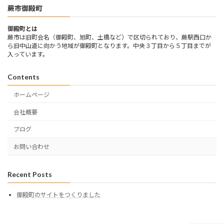
蕨市御殿町
御殿町とは
蕨市は旧町会名（御殿町、旭町、土橋など）で区切られており、蕨駅西口か
ら旧中山道に向かう地域が御殿町となります。中央３丁目から５丁目までが
入っています。
Contents
ホームページ
会社概要
ブログ
お問い合わせ
Recent Posts
御殿町のサイトをつくりました