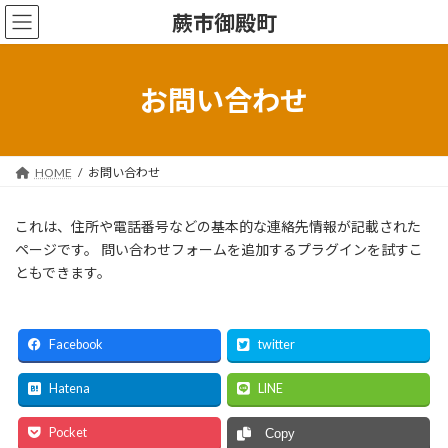
コ
ナ
蕨市御殿町
ン
ビ
テ
ゲ
ン
ー
ツ
シ
お問い合わせ
へ
ョ
ス
ン
キ
に
ッ
移
HOME
お問い合わせ
プ
動
これは、住所や電話番号などの基本的な連絡先情報が記載された
ページです。 問い合わせフォームを追加するプラグインを試すこ
ともできます。
Facebook
twitter
Hatena
LINE
Pocket
Copy